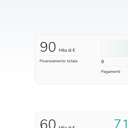
90
Mila di €
Finanziamento totale
0
0
Pagamenti
60
7
Mila di €