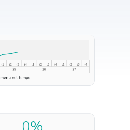
t1
t2
t3
t4
t1
t2
t3
t4
t1
t2
t3
t4
25
26
27
menti nel tempo
0%