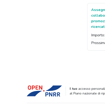
Assegna
collabo
promozi
ricerca
Importo
Prossim
Il
tuo
accesso personali
al Piano nazionale di ri