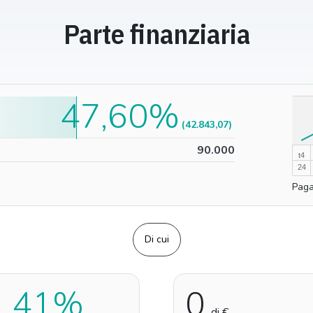
Parte finanziaria
47,60%
100%
(42.843,07)
0%
90.000
t4
24
Paga
Di cui
1,41%
0
di €