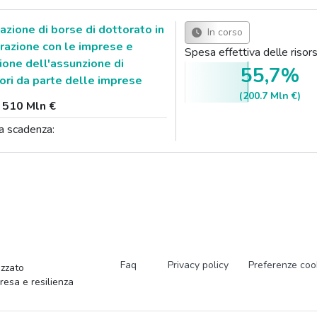
zione di borse di dottorato in
In corso
razione con le imprese e
Spesa effettiva delle ris
one dell'assunzione di
55,7%
tori da parte delle imprese
(200.7 Mln €)
:
510 Mln €
a scadenza:
Faq
Privacy policy
Preferenze coo
zzato
presa e resilienza