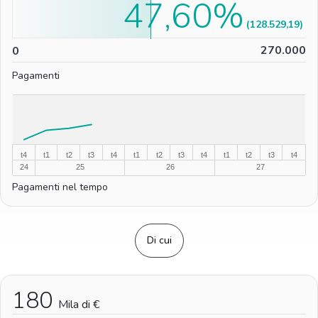
47,60%
(128.529,19)
0
270.000
0
Pagamenti
%
%
t4
t1
t2
t3
t4
t1
t2
t3
t4
t1
t2
t3
t4
24
25
26
27
Pagamenti nel tempo
Di cui
180
Mila di €