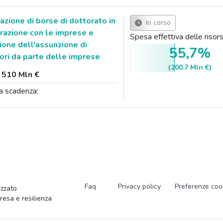
zione di borse di dottorato in
In corso
razione con le imprese e
Spesa effettiva delle ris
one dell'assunzione di
55,7%
tori da parte delle imprese
(200.7 Mln €)
:
510 Mln €
a scadenza:
Faq
Privacy policy
Preferenze coo
zzato
presa e resilienza