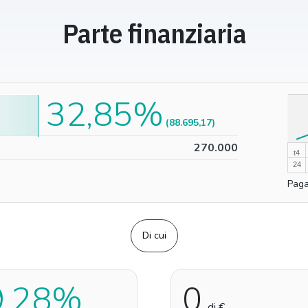
Parte finanziaria
32,85%
100%
(88.695,17)
0%
270.000
t4
24
Paga
Di cui
9,28%
0
di €