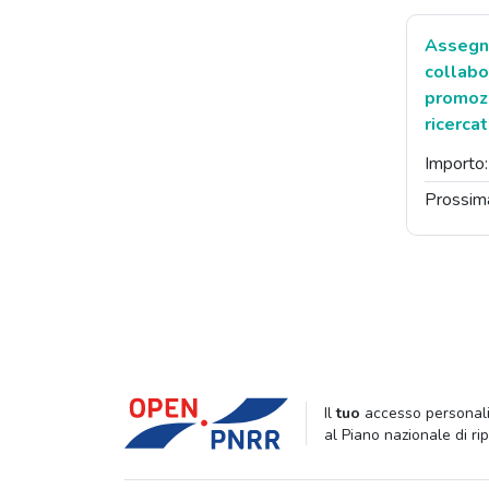
Assegna
collabo
promozi
ricerca
Importo
Prossim
Il
tuo
accesso personali
al Piano nazionale di ri