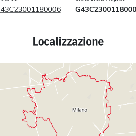
43C23001180006
G43C230011800
Localizzazione