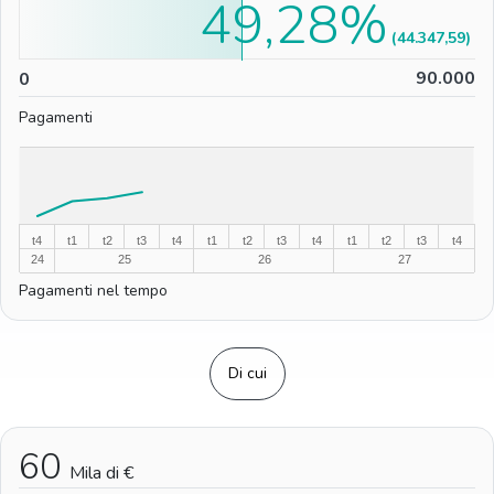
49,28%
(44.347,59)
0
90.000
0
Pagamenti
%
%
t4
t1
t2
t3
t4
t1
t2
t3
t4
t1
t2
t3
t4
24
25
26
27
Pagamenti nel tempo
Di cui
60
Mila di €