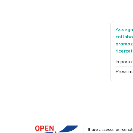
Assegna
collabo
promozi
ricerca
Importo
Prossim
Il
tuo
accesso personali