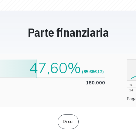
Parte finanziaria
47,60%
100%
(85.686,12)
0%
180.000
t4
24
Paga
Di cui