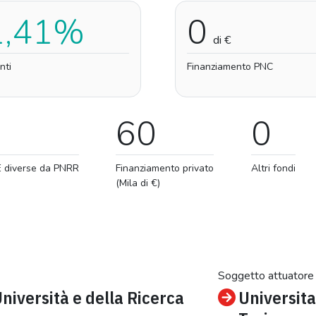
1,41%
0
di €
nti
Finanziamento PNC
60
0
E diverse da PNRR
Finanziamento privato
Altri fondi
(Mila di €)
Soggetto attuatore
Università e della Ricerca
Universita