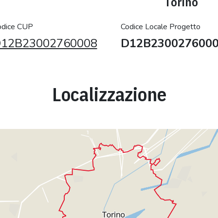
Torino
odice CUP
Codice Locale Progetto
12B23002760008
D12B230027600
Localizzazione