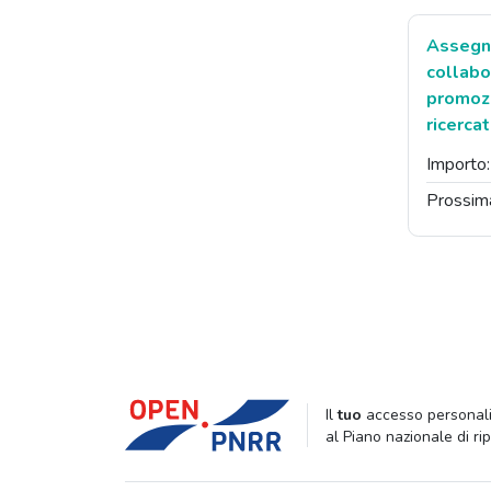
Assegna
collabo
promozi
ricerca
Importo
Prossim
Il
tuo
accesso personali
al Piano nazionale di ri