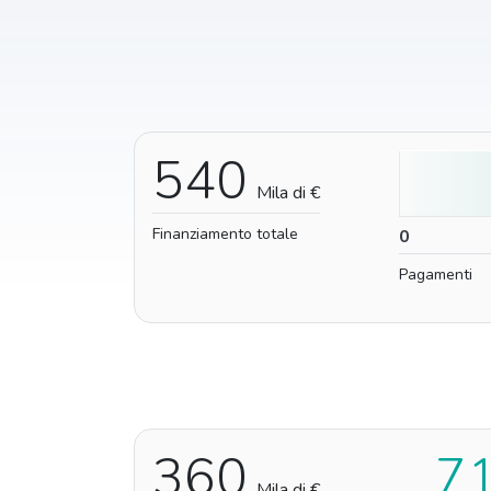
540
Mila di €
Finanziamento totale
0
0
Pagamenti
360
7
Mila di €