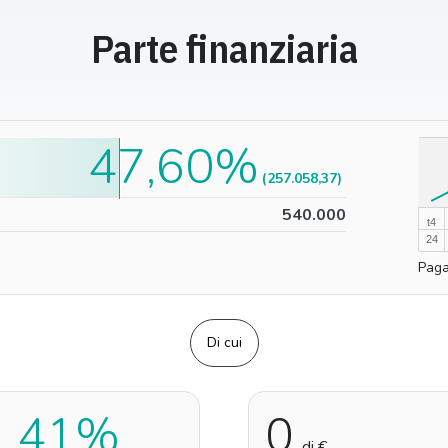
Parte finanziaria
47,60%
100%
(257.058,37)
0%
540.000
t4
24
Paga
Di cui
1,41%
0
di €