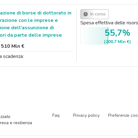
zione di borse di dottorato in
In corso
razione con le imprese e
Spesa effettiva delle ris
one dell'assunzione di
55,7%
tori da parte delle imprese
(200.7 Mln €)
:
510 Mln €
a scadenza:
Faq
Privacy policy
Preferenze coo
zzato
presa e resilienza