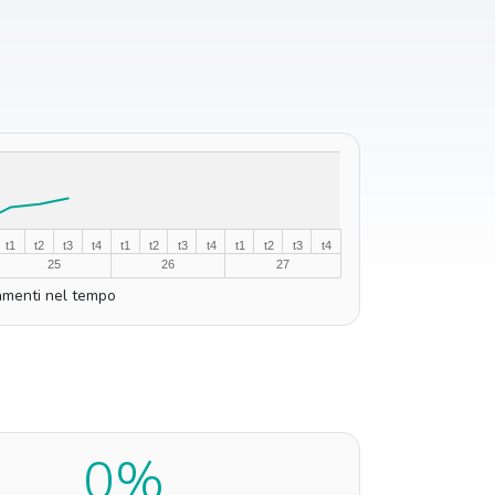
t1
t2
t3
t4
t1
t2
t3
t4
t1
t2
t3
t4
25
26
27
menti nel tempo
0%