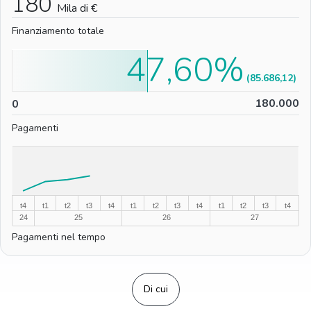
180
Mila di €
Finanziamento totale
47,60%
(85.686,12)
0
180.000
0
Pagamenti
%
%
t4
t1
t2
t3
t4
t1
t2
t3
t4
t1
t2
t3
t4
24
25
26
27
Pagamenti nel tempo
Di cui