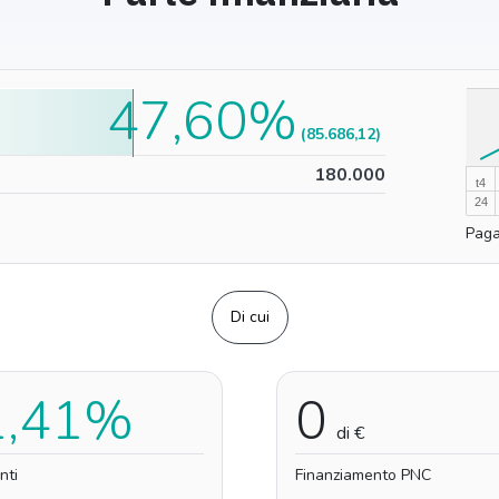
47,60%
100%
(85.686,12)
0%
180.000
t4
24
Paga
Di cui
1,41%
0
di €
nti
Finanziamento PNC