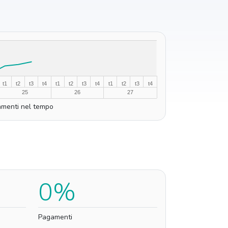
t1
t2
t3
t4
t1
t2
t3
t4
t1
t2
t3
t4
25
26
27
menti nel tempo
0%
Pagamenti