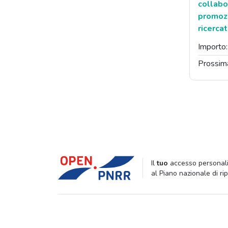
collabo
promozi
ricerca
Importo
Prossim
Il
tuo
accesso personali
al Piano nazionale di ri