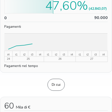
47,60%
(42.843,07)
0
90.000
0
Pagamenti
%
%
t4
t1
t2
t3
t4
t1
t2
t3
t4
t1
t2
t3
t4
24
25
26
27
Pagamenti nel tempo
Di cui
60
Mila di €