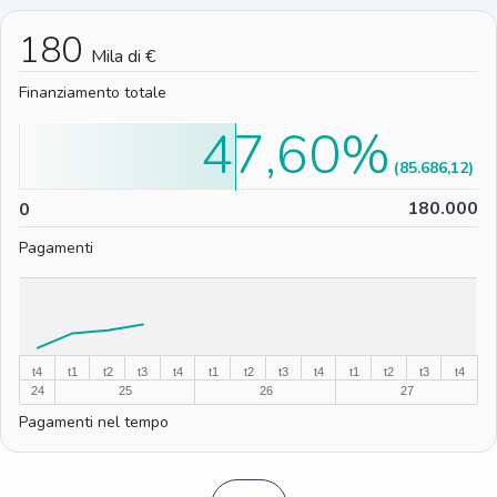
180
Mila di €
Finanziamento totale
47,60%
(85.686,12)
0
180.000
0
Pagamenti
%
%
t4
t1
t2
t3
t4
t1
t2
t3
t4
t1
t2
t3
t4
24
25
26
27
Pagamenti nel tempo