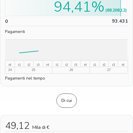
94,41%
(88.208,12)
0
93.431
0
Pagamenti
%
%
t4
t1
t2
t3
t4
t1
t2
t3
t4
t1
t2
t3
t4
24
25
26
27
Pagamenti nel tempo
Di cui
49,12
Mila di €