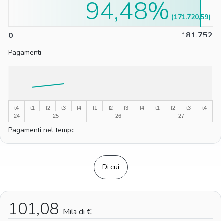
94,48%
(171.720,59)
0
181.752
0
Pagamenti
%
%
t4
t1
t2
t3
t4
t1
t2
t3
t4
t1
t2
t3
t4
24
25
26
27
Pagamenti nel tempo
Di cui
101,08
Mila di €