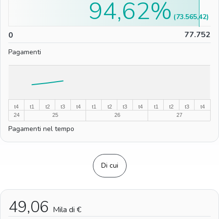
94,62%
(73.565,42)
0
77.752
0
Pagamenti
%
%
t4
t1
t2
t3
t4
t1
t2
t3
t4
t1
t2
t3
t4
24
25
26
27
Pagamenti nel tempo
Di cui
49,06
Mila di €