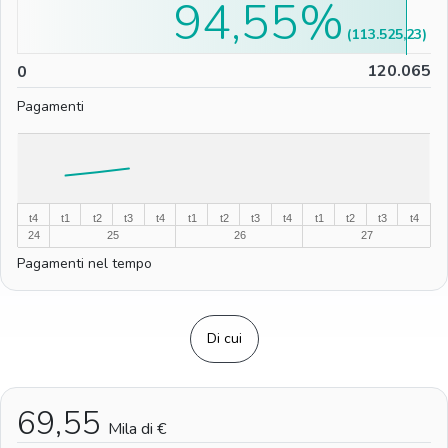
94,55%
(113.525,23)
0
120.065
0
Pagamenti
%
%
t4
t1
t2
t3
t4
t1
t2
t3
t4
t1
t2
t3
t4
24
25
26
27
Pagamenti nel tempo
Di cui
69,55
Mila di €