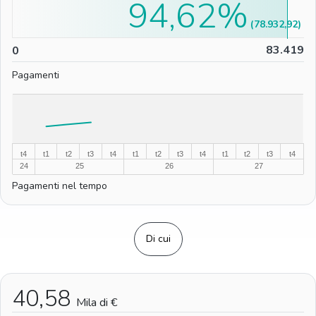
94,62%
(78.932,92)
0
83.419
0
Pagamenti
%
%
t4
t1
t2
t3
t4
t1
t2
t3
t4
t1
t2
t3
t4
24
25
26
27
Pagamenti nel tempo
Di cui
40,58
Mila di €