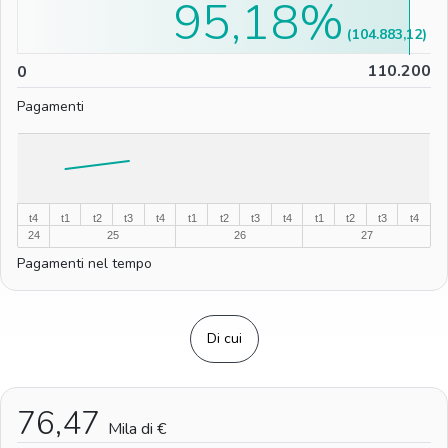
95,18%
(104.883,12)
0
110.200
0
Pagamenti
%
%
t4
t1
t2
t3
t4
t1
t2
t3
t4
t1
t2
t3
t4
24
25
26
27
Pagamenti nel tempo
Di cui
76,47
Mila di €