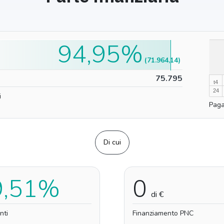
94,95%
100%
(71.964,14)
0%
75.795
t4
24
i
Paga
Di cui
9,51%
0
di €
nti
Finanziamento PNC