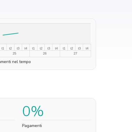
t1
t2
t3
t4
t1
t2
t3
t4
t1
t2
t3
t4
25
26
27
menti nel tempo
0%
Pagamenti