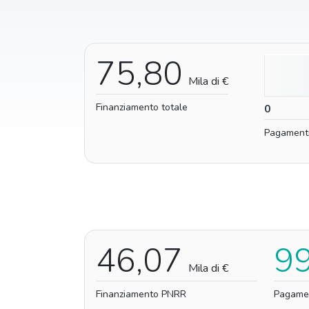
75,80
Mila di €
Finanziamento totale
0
0
Pagament
46,07
9
Mila di €
Finanziamento PNRR
Pagame