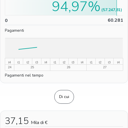
94,97%
(57.247,81)
0
60.281
0
Pagamenti
%
%
t4
t1
t2
t3
t4
t1
t2
t3
t4
t1
t2
t3
t4
24
25
26
27
Pagamenti nel tempo
Di cui
37,15
Mila di €