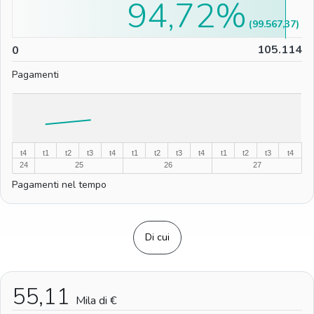
94,72%
(99.567,37)
0
105.114
0
Pagamenti
%
%
t4
t1
t2
t3
t4
t1
t2
t3
t4
t1
t2
t3
t4
24
25
26
27
Pagamenti nel tempo
Di cui
55,11
Mila di €