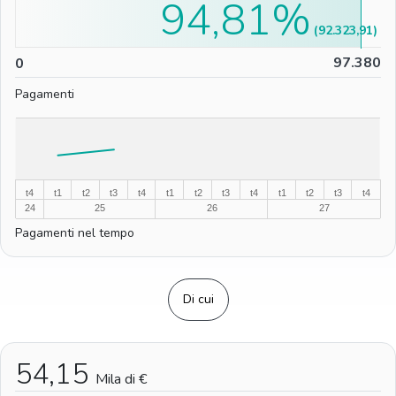
94,81%
(92.323,91)
0
97.380
0
Pagamenti
%
%
t4
t1
t2
t3
t4
t1
t2
t3
t4
t1
t2
t3
t4
24
25
26
27
Pagamenti nel tempo
Di cui
54,15
Mila di €