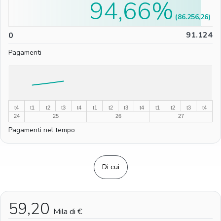
94,66%
(86.256,26)
0
91.124
0
Pagamenti
%
%
t4
t1
t2
t3
t4
t1
t2
t3
t4
t1
t2
t3
t4
24
25
26
27
Pagamenti nel tempo
Di cui
59,20
Mila di €