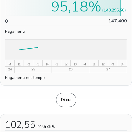
95,18%
(140.295,50)
0
147.400
0
Pagamenti
%
%
t4
t1
t2
t3
t4
t1
t2
t3
t4
t1
t2
t3
t4
24
25
26
27
Pagamenti nel tempo
Di cui
102,55
Mila di €