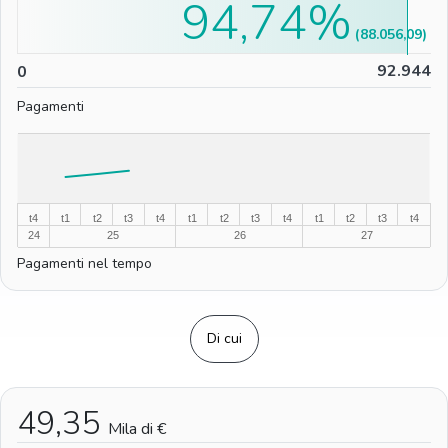
94,74%
(88.056,09)
0
92.944
0
Pagamenti
%
%
t4
t1
t2
t3
t4
t1
t2
t3
t4
t1
t2
t3
t4
24
25
26
27
Pagamenti nel tempo
Di cui
49,35
Mila di €