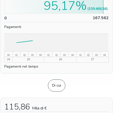
95,17%
(159.466,56)
0
167.562
0
Pagamenti
%
%
t4
t1
t2
t3
t4
t1
t2
t3
t4
t1
t2
t3
t4
24
25
26
27
Pagamenti nel tempo
Di cui
115,86
Mila di €