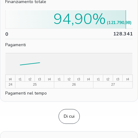
Finanziamento totale
94,90%
(121.790,98)
0
128.341
0
Pagamenti
%
%
t4
t1
t2
t3
t4
t1
t2
t3
t4
t1
t2
t3
t4
24
25
26
27
Pagamenti nel tempo
Di cui