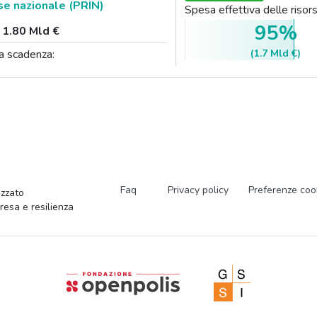
se nazionale (PRIN)
Spesa effettiva delle ris
95%
:
1.80 Mld €
(1.7 Mld €)
a scadenza:
Faq
Privacy policy
Preferenze coo
zzato
presa e resilienza