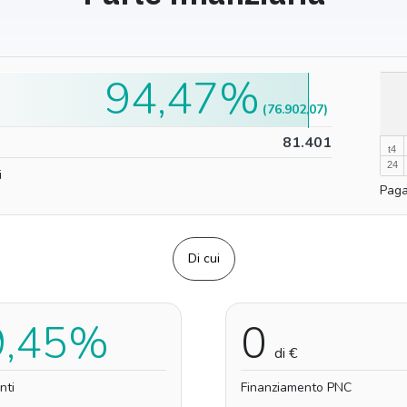
94,47%
100%
(76.902,07)
0%
81.401
t4
24
i
Paga
Di cui
9,45%
0
di €
nti
Finanziamento PNC