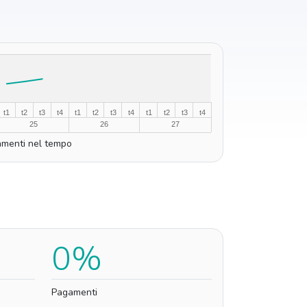
t1
t2
t3
t4
t1
t2
t3
t4
t1
t2
t3
t4
25
26
27
menti nel tempo
0%
Pagamenti