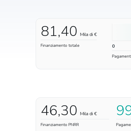
81,40
Mila di €
Finanziamento totale
0
0
Pagament
46,30
9
Mila di €
Finanziamento PNRR
Pagame