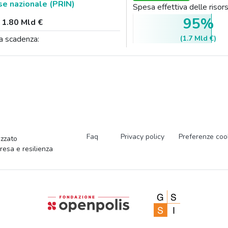
se nazionale (PRIN)
Spesa effettiva delle ris
95%
:
1.80 Mld €
(1.7 Mld €)
a scadenza:
Faq
Privacy policy
Preferenze coo
zzato
presa e resilienza