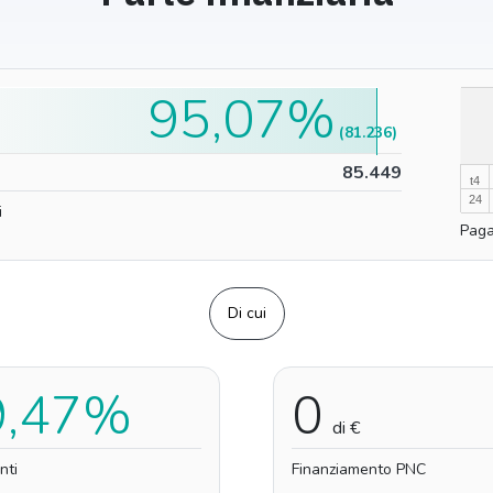
95,07%
100%
(81.236)
0%
85.449
t4
24
i
Paga
Di cui
9,47%
0
di €
nti
Finanziamento PNC