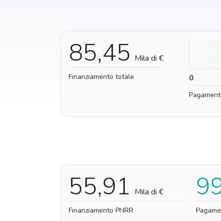
85,45
Mila di €
Finanziamento totale
0
0
Pagament
55,91
9
Mila di €
Finanziamento PNRR
Pagame