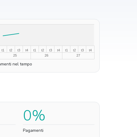
t1
t2
t3
t4
t1
t2
t3
t4
t1
t2
t3
t4
25
26
27
menti nel tempo
0%
Pagamenti