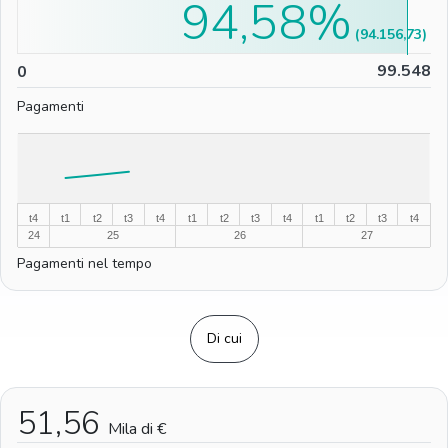
94,58%
(94.156,73)
0
99.548
0
Pagamenti
%
%
t4
t1
t2
t3
t4
t1
t2
t3
t4
t1
t2
t3
t4
24
25
26
27
Pagamenti nel tempo
Di cui
51,56
Mila di €