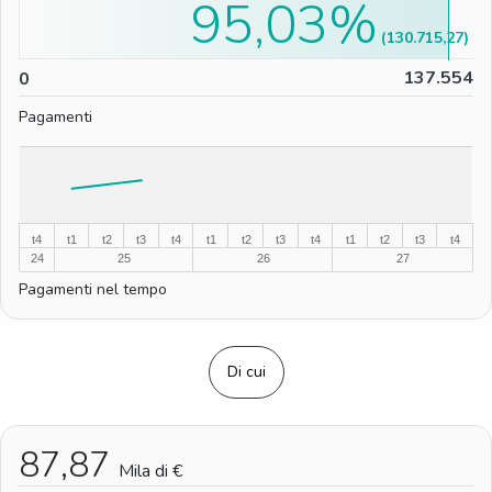
95,03%
(130.715,27)
0
137.554
0
Pagamenti
%
%
t4
t1
t2
t3
t4
t1
t2
t3
t4
t1
t2
t3
t4
24
25
26
27
Pagamenti nel tempo
Di cui
87,87
Mila di €