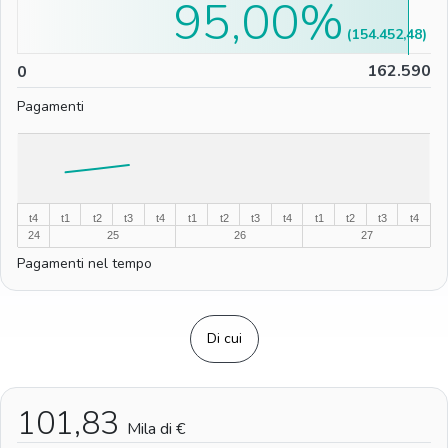
95,00%
(154.452,48)
0
162.590
0
Pagamenti
%
%
t4
t1
t2
t3
t4
t1
t2
t3
t4
t1
t2
t3
t4
24
25
26
27
Pagamenti nel tempo
Di cui
101,83
Mila di €