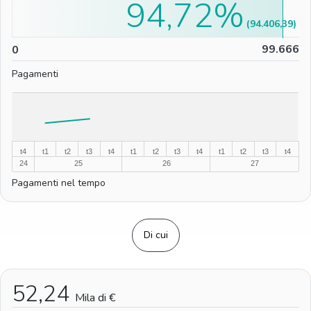
94,72%
(94.406,39)
0
99.666
0
Pagamenti
%
%
t4
t1
t2
t3
t4
t1
t2
t3
t4
t1
t2
t3
t4
24
25
26
27
Pagamenti nel tempo
Di cui
52,24
Mila di €