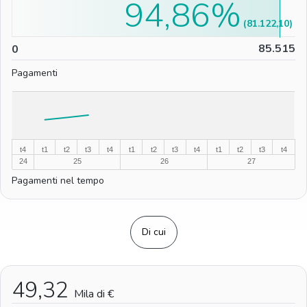
94,86%
(81.122,10)
0
85.515
0
Pagamenti
%
%
t4
t1
t2
t3
t4
t1
t2
t3
t4
t1
t2
t3
t4
24
25
26
27
Pagamenti nel tempo
Di cui
49,32
Mila di €