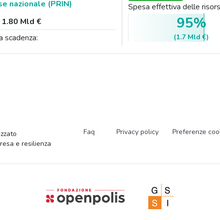
se nazionale (PRIN)
Spesa effettiva delle ris
95%
:
1.80 Mld €
(1.7 Mld €)
a scadenza:
Faq
Privacy policy
Preferenze coo
zzato
presa e resilienza