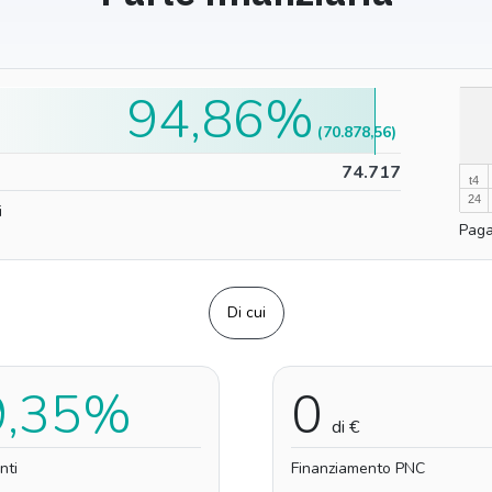
94,86%
100%
(70.878,56)
0%
74.717
t4
24
i
Paga
Di cui
9,35%
0
di €
nti
Finanziamento PNC