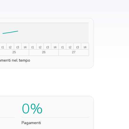
t1
t2
t3
t4
t1
t2
t3
t4
t1
t2
t3
t4
25
26
27
menti nel tempo
0%
Pagamenti