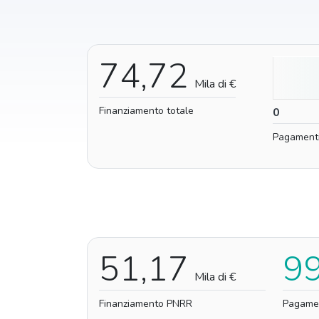
74,72
Mila di €
Finanziamento totale
0
0
Pagament
51,17
9
Mila di €
Finanziamento PNRR
Pagame