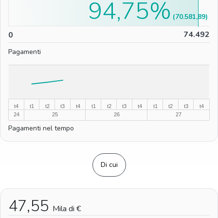
94,75%
(70.581,89)
0
74.492
0
Pagamenti
%
%
t4
t1
t2
t3
t4
t1
t2
t3
t4
t1
t2
t3
t4
24
25
26
27
Pagamenti nel tempo
Di cui
47,55
Mila di €