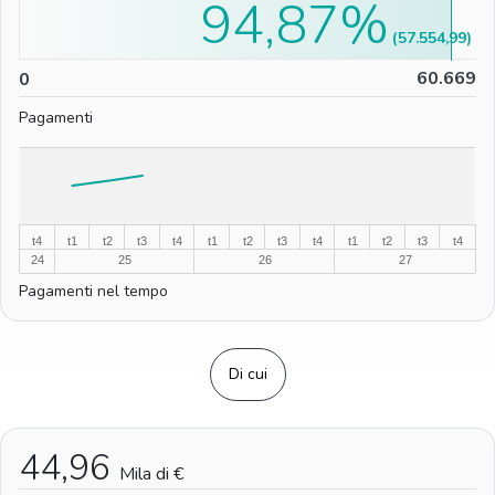
94,87%
(57.554,99)
0
60.669
0
Pagamenti
%
%
t4
t1
t2
t3
t4
t1
t2
t3
t4
t1
t2
t3
t4
24
25
26
27
Pagamenti nel tempo
Di cui
44,96
Mila di €