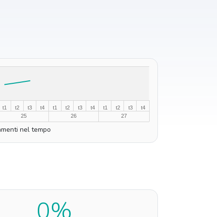
t1
t2
t3
t4
t1
t2
t3
t4
t1
t2
t3
t4
25
26
27
menti nel tempo
0%