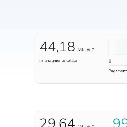
44,18
Mila di €
Finanziamento totale
0
0
Pagament
29,64
9
Mila di €