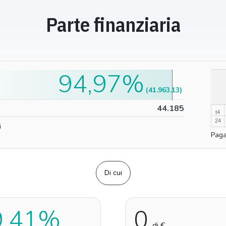
Parte finanziaria
94,97%
100%
(41.963,13)
0%
44.185
t4
24
i
Paga
Di cui
9,41%
0
di €