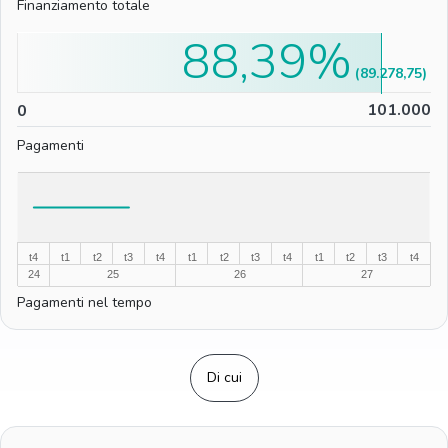
Finanziamento totale
88,39%
(89.278,75)
0
101.000
0
Pagamenti
%
%
t4
t1
t2
t3
t4
t1
t2
t3
t4
t1
t2
t3
t4
24
25
26
27
Pagamenti nel tempo
Di cui