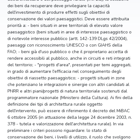
dei beni da recuperare deve privilegiare la capacità
dell'investimento di produrre effetti sugli obiettivi di
conservazione dei valori paesaggistici. Deve essere attribuita
priorità a: - beni situati in aree territoriali di elevato valore
paesaggistico (beni situati in aree di interesse paesaggistico o
di notevole interesse pubblico (artt. 142-139 DLgs 42/2004),
paesaggi con riconoscimento UNESCO o con GIAHS della
FAO; - beni già d'uso pubblico o che il proprietario accetta di
rendere accessibili al pubblico, anche in circuiti e reti integrati
del territorio; - "progetti d'area", presentati per temi aggregati,
in grado di aumentare l'efficacia nel conseguimento degli
obiettivi di riassetto paesaggistico; - progetti situati in zone
che potenziano le integrazioni e sinergie con altri candidati al
PNRR e altri piani/progetti di natura territoriale sostenuti dal
programmatore nazionale (Ministero della Cultura). Ai fini della
definizione dei tipi di architettura rurale oggetto
dell'intervento, può essere di riferimento il decreto del MiBAC
6 ottobre 2005 (in attuazione della legge 24 dicembre 2003, n.
378 - tutela e valorizzazione dell'architettura rurale). In via
preliminare i criteri possono riguardare: lo stato di
conservazione dei beni, i livelli di utilizzo, il ruolo che svolgono