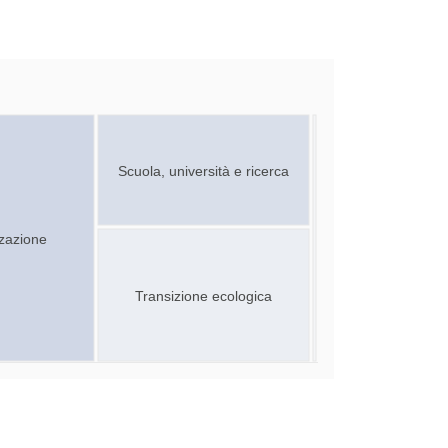
Scuola, università e ricerca
zzazione
Transizione ecologica