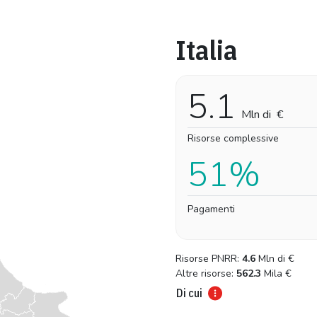
Italia
Pro-capite
Complessivo
1,20 €
1,20 €
5.1
Mln di
€
Risorse complessive
51%
Pagamenti
Risorse PNRR:
4.6
Mln di
€
Altre risorse:
562.3
Mila
€
Di cui