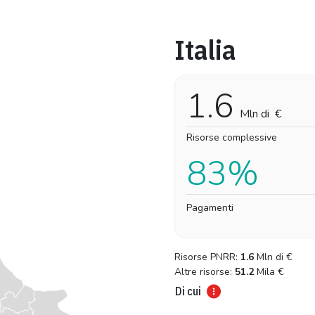
Italia
Pro-capite
Complessivo
0,38 €
0,38 €
1.6
Mln di
€
Risorse complessive
83%
Pagamenti
Risorse PNRR:
1.6
Mln di
€
Altre risorse:
51.2
Mila
€
Di cui