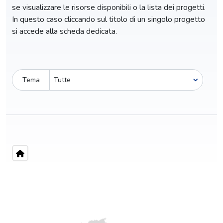
se visualizzare le risorse disponibili o la lista dei progetti.
In questo caso cliccando sul titolo di un singolo progetto
si accede alla scheda dedicata.
Tema
Pro-capite
C
7,35 €