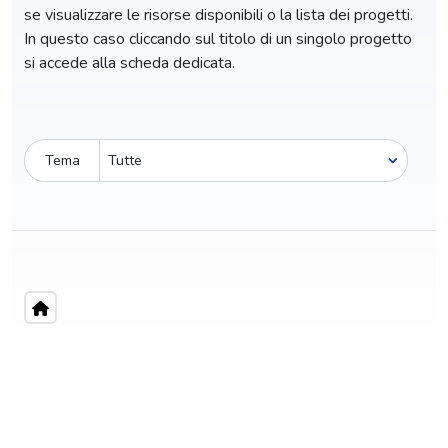
se visualizzare le risorse disponibili o la lista dei progetti.
In questo caso cliccando sul titolo di un singolo progetto
si accede alla scheda dedicata.
Tema
Pro-capite
C
1,16 €