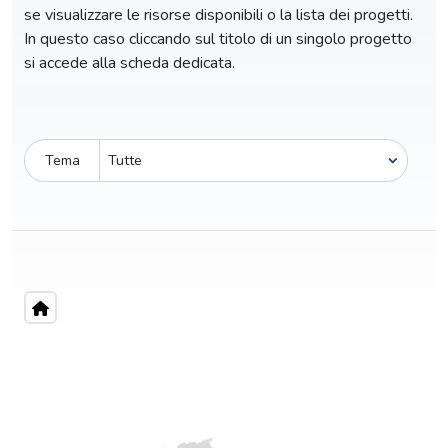
se visualizzare le risorse disponibili o la lista dei progetti.
In questo caso cliccando sul titolo di un singolo progetto
si accede alla scheda dedicata.
Tema
Pro-capite
C
5,58 €