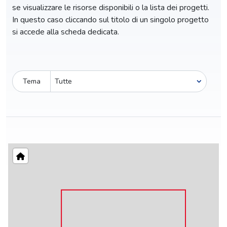
se visualizzare le risorse disponibili o la lista dei progetti.
In questo caso cliccando sul titolo di un singolo progetto
si accede alla scheda dedicata.
Tema
Pro-capite
C
2,01 €