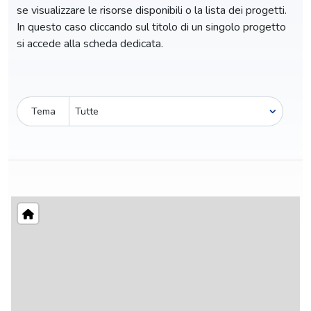
se visualizzare le risorse disponibili o la lista dei progetti.
In questo caso cliccando sul titolo di un singolo progetto
si accede alla scheda dedicata.
Tema
Pro-capite
C
112,19 €