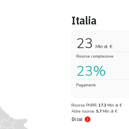
Italia
Pro-capite
Complessivo
15,25 €
15,25 €
23
Mln di
€
Risorse complessive
23%
Pagamenti
Risorse PNRR:
17.3
Mln di
€
Altre risorse:
5.7
Mln di
€
Di cui