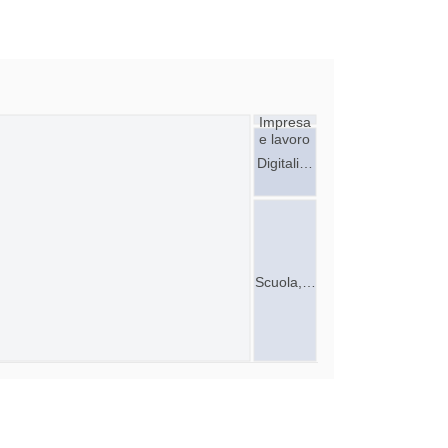
Impresa
e lavoro
Digitali…
Scuola,…