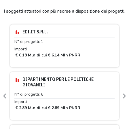
I soggetti attuatori con più risorse a disposizione dei progetti.
EDI.IT S.R.L.
N° di progetti: 1
Importi:
€ 6.18 Mln di cui € 6.14 Mln PNRR
DIPARTIMENTO PER LE POLITICHE
GIOVANILI
N° di progetti: 6
Previous
N
Importi:
€ 2.89 Mln di cui € 2.89 Mln PNRR