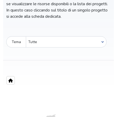
se visualizzare le risorse disponibili o la lista dei progetti.
In questo caso cliccando sul titolo di un singolo progetto
si accede alla scheda dedicata.
Tema
Pro-capite
C
69,60 €
6