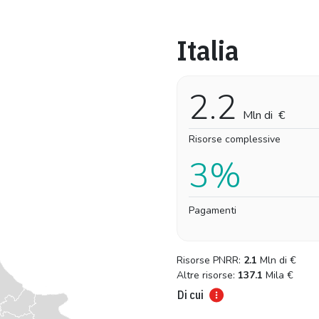
Italia
Pro-capite
Complessivo
0,22 €
0,22 €
2.2
Mln di
€
Risorse complessive
3%
Pagamenti
Risorse PNRR:
2.1
Mln di
€
Altre risorse:
137.1
Mila
€
Di cui