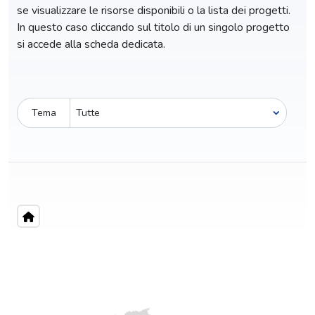
se visualizzare le risorse disponibili o la lista dei progetti.
In questo caso cliccando sul titolo di un singolo progetto
si accede alla scheda dedicata.
Tema
Pro-capite
C
0,10 €