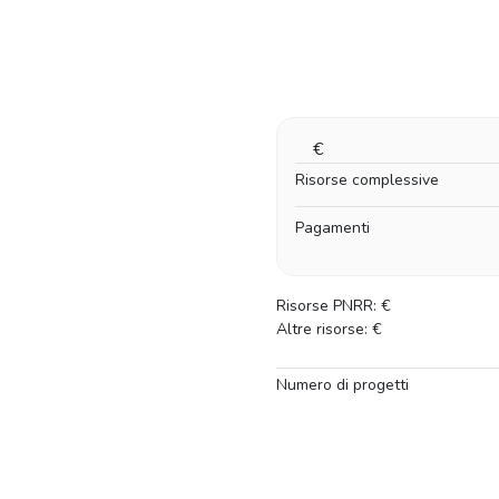
Ambito nazionale
Pro-capite
Complessivo
€
Risorse complessive
Pagamenti
Risorse PNRR:
€
Altre risorse:
€
Numero di progetti